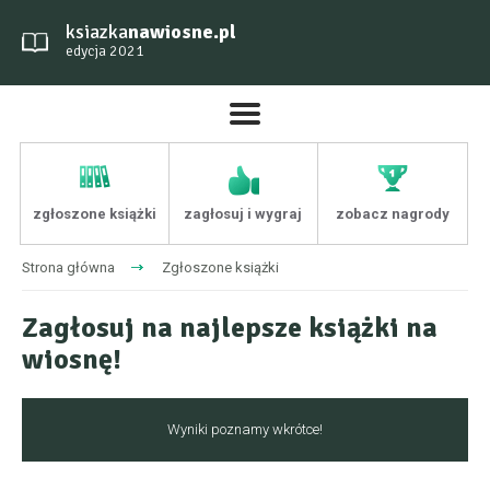
ksiazka
nawiosne.pl
edycja 2021
zgłoszone książki
zagłosuj i wygraj
zobacz nagrody
Strona główna
Zgłoszone książki
Zagłosuj na najlepsze książki na
wiosnę!
Wyniki poznamy wkrótce!