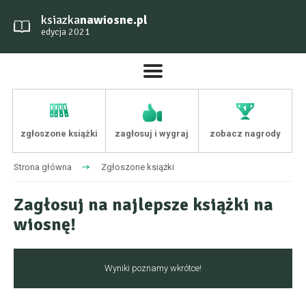
ksiazka
nawiosne.pl
edycja 2021
zgłoszone książki
zagłosuj i wygraj
zobacz nagrody
Strona główna
Zgłoszone książki
Zagłosuj na najlepsze książki na
wiosnę!
Wyniki poznamy wkrótce!