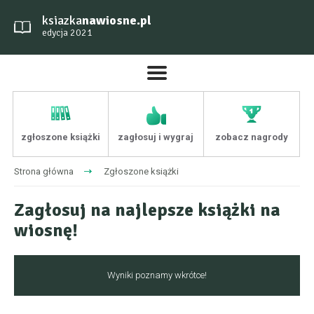
ksiazka
nawiosne.pl
edycja 2021
zgłoszone książki
zagłosuj i wygraj
zobacz nagrody
Strona główna
Zgłoszone książki
Zagłosuj na najlepsze książki na
wiosnę!
Wyniki poznamy wkrótce!