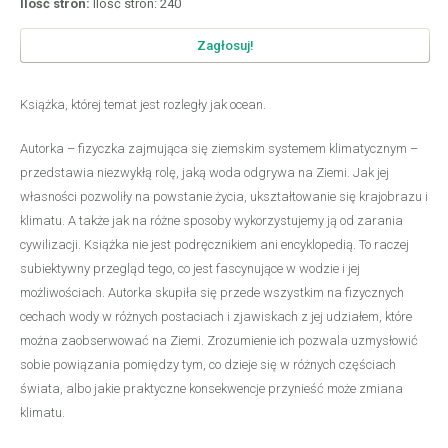
Ilość stron:
Ilość stron: 240
Zagłosuj!
Książka, której temat jest rozległy jak ocean.
Autorka – fizyczka zajmująca się ziemskim systemem klimatycznym –
przedstawia niezwykłą rolę, jaką woda odgrywa na Ziemi. Jak jej
własności pozwoliły na powstanie życia, ukształtowanie się krajobrazu i
klimatu. A także jak na różne sposoby wykorzystujemy ją od zarania
cywilizacji. Książka nie jest podręcznikiem ani encyklopedią. To raczej
subiektywny przegląd tego, co jest fascynujące w wodzie i jej
możliwościach. Autorka skupiła się przede wszystkim na fizycznych
cechach wody w różnych postaciach i zjawiskach z jej udziałem, które
można zaobserwować na Ziemi. Zrozumienie ich pozwala uzmysłowić
sobie powiązania pomiędzy tym, co dzieje się w różnych częściach
świata, albo jakie praktyczne konsekwencje przynieść może zmiana
klimatu.