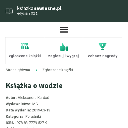
ksiazka
nawiosne.pl
edycja 2021
zgłoszone książki
zagłosuj i wygraj
zobacz nagrody
Strona główna
Zgłoszone ksiąźki
Książka o wodzie
Autor:
Aleksandra Kardaś
Wydawnictwo:
MG
Data wydania:
2019-03-13
Kategoria:
Poradniki
ISBN:
978-83-7779-527-9