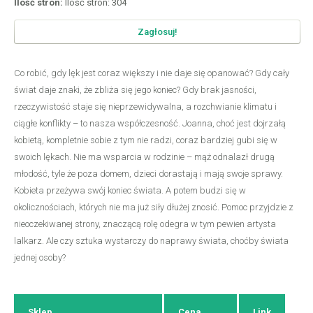
Ilość stron:
Ilość stron: 304
Zagłosuj!
Co robić, gdy lęk jest coraz większy i nie daje się opanować? Gdy cały
świat daje znaki, że zbliża się jego koniec? Gdy brak jasności,
rzeczywistość staje się nieprzewidywalna, a rozchwianie klimatu i
ciągłe konflikty – to nasza współczesność. Joanna, choć jest dojrzałą
kobietą, kompletnie sobie z tym nie radzi, coraz bardziej gubi się w
swoich lękach. Nie ma wsparcia w rodzinie – mąż odnalazł drugą
młodość, tyle że poza domem, dzieci dorastają i mają swoje sprawy.
Kobieta przeżywa swój koniec świata. A potem budzi się w
okolicznościach, których nie ma już siły dłużej znosić. Pomoc przyjdzie z
nieoczekiwanej strony, znaczącą rolę odegra w tym pewien artysta
lalkarz. Ale czy sztuka wystarczy do naprawy świata, choćby świata
jednej osoby?
Sklep
Cena
Link