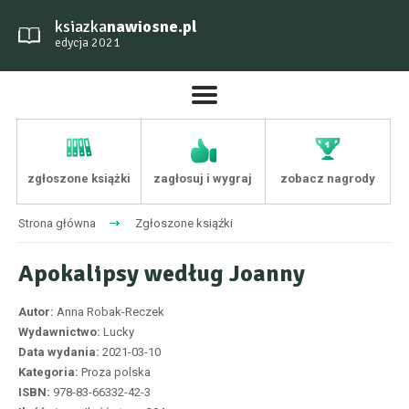
ksiazka
nawiosne.pl
edycja 2021
zgłoszone książki
zagłosuj i wygraj
zobacz nagrody
Strona główna
Zgłoszone ksiąźki
Apokalipsy według Joanny
Autor:
Anna Robak-Reczek
Wydawnictwo:
Lucky
Data wydania:
2021-03-10
Kategoria:
Proza polska
ISBN:
978-83-66332-42-3