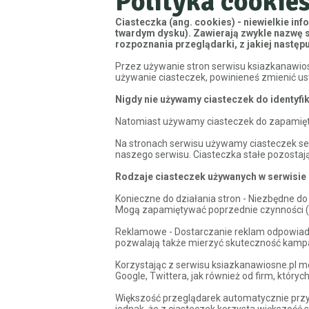
Polityka cookie
Ciasteczka (ang. cookies) - niewielkie in
twardym dysku). Zawierają zwykle nazwę s
rozpoznania przeglądarki, z jakiej następ
Przez używanie stron serwisu ksiazkanawios
używanie ciasteczek, powinieneś zmienić us
Nigdy nie używamy ciasteczek do identyf
Natomiast używamy ciasteczek do zapamięty
Na stronach serwisu używamy ciasteczek ses
naszego serwisu. Ciasteczka stałe pozostają 
Rodzaje ciasteczek używanych w serwisie
Konieczne do działania stron - Niezbędne d
Mogą zapamiętywać poprzednie czynności (np
Reklamowe - Dostarczanie reklam odpowiada
pozwalają także mierzyć skuteczność kamp
Korzystając z serwisu ksiazkanawiosne.pl 
Google, Twittera, jak również od firm, któr
Większość przeglądarek automatycznie przyj