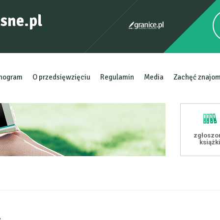
sne.pl
nogram
O przedsięwzięciu
Regulamin
Media
Zachęć znajo
zgłoszo
książk