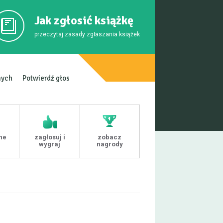
Jak zgłosić książkę
przeczytaj zasady zgłaszania książek
mych
Potwierdź głos
ne
zagłosuj i
zobacz
i
wygraj
nagrody