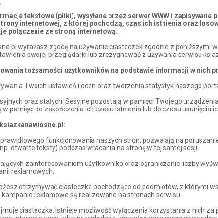
s
formacje tekstowe (pliki), wysyłane przez serwer WWW i zapisywane 
trony internetowej, z której pochodzą, czas ich istnienia oraz lo
uje połączenie ze stroną internetową.
ne.pl wyrażasz zgodę na używanie ciasteczek zgodnie z poniższymi wy
tawienia swojej przeglądarki lub zrezygnować z używania serwisu ksi
ikowania tożsamości użytkowników na podstawie informacji w nich 
wania Twoich ustawień i ocen oraz tworzenia statystyk naszego porta
yjnych oraz stałych. Sesyjne pozostają w pamięci Twojego urządzenia
w pamięci do zakończenia ich czasu istnienia lub do czasu usunięcia ic
 ksiazkanawiosne.pl:
o prawidłowego funkcjonowania naszych stron, pozwalają na poruszanie
. otwarte teksty) podczas wracania na stronę w tej samej sesji.
jących zainteresowaniom użytkownika oraz ograniczanie liczby wyświe
anii reklamowych.
możesz otrzymywać ciasteczka pochodzące od podmiotów, z którymi ws
ych kampanie reklamowe są realizowane na stronach serwisu.
muje ciasteczka. Istnieje możliwość wyłączenia korzystania z nich za