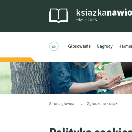
ksiazka
nawio
edycja 2026
Głosowanie
Nagrody
Harmo
Strona główna
Zgłoszone ksiąźki