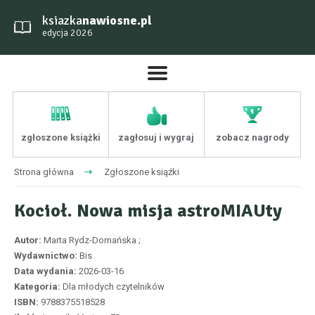
ksiazka
nawiosne.pl
edycja 2026
zgłoszone książki
zagłosuj i wygraj
zobacz nagrody
Strona główna
Zgłoszone ksiąźki
Kocioł. Nowa misja astroMIAUty
Autor:
Marta Rydz-Domańska ;
Wydawnictwo:
Bis
Data wydania:
2026-03-16
Kategoria:
Dla młodych czytelników
ISBN:
9788375518528