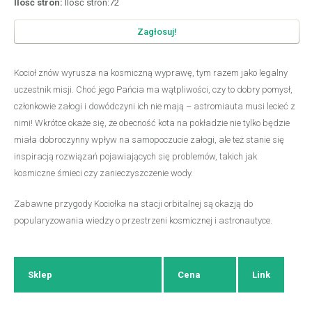
Ilość stron:
Ilość stron:72
Zagłosuj!
Kocioł znów wyrusza na kosmiczną wyprawę, tym razem jako legalny
uczestnik misji. Choć jego Pańcia ma wątpliwości, czy to dobry pomysł,
członkowie załogi i dowódczyni ich nie mają – astromiauta musi lecieć z
nimi! Wkrótce okaże się, że obecność kota na pokładzie nie tylko będzie
miała dobroczynny wpływ na samopoczucie załogi, ale też stanie się
inspiracją rozwiązań pojawiających się problemów, takich jak
kosmiczne śmieci czy zanieczyszczenie wody.
Zabawne przygody Kociołka na stacji orbitalnej są okazją do
popularyzowania wiedzy o przestrzeni kosmicznej i astronautyce.
Sklep
Cena
Link